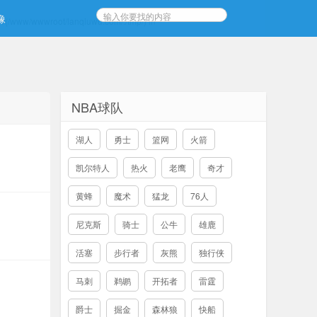
像
s): (/www/wwwroot/lanqiuwu.com/:/tmp/) in
NBA球队
湖人
勇士
篮网
火箭
凯尔特人
热火
老鹰
奇才
黄蜂
魔术
猛龙
76人
尼克斯
骑士
公牛
雄鹿
活塞
步行者
灰熊
独行侠
马刺
鹈鹕
开拓者
雷霆
爵士
掘金
森林狼
快船