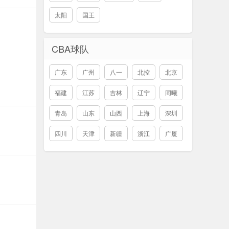
太阳
国王
CBA球队
广东
广州
八一
北控
北京
福建
江苏
吉林
辽宁
同曦
青岛
山东
山西
上海
深圳
四川
天津
新疆
浙江
广厦