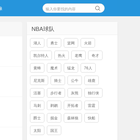
像
NBA球队
湖人
勇士
篮网
火箭
凯尔特人
热火
老鹰
奇才
黄蜂
魔术
猛龙
76人
尼克斯
骑士
公牛
雄鹿
活塞
步行者
灰熊
独行侠
马刺
鹈鹕
开拓者
雷霆
爵士
掘金
森林狼
快船
太阳
国王