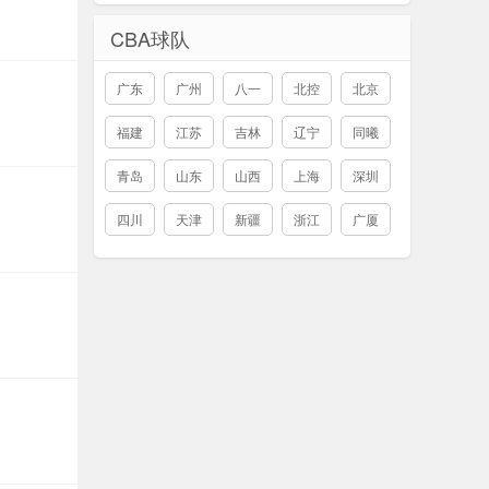
CBA球队
广东
广州
八一
北控
北京
福建
江苏
吉林
辽宁
同曦
青岛
山东
山西
上海
深圳
四川
天津
新疆
浙江
广厦