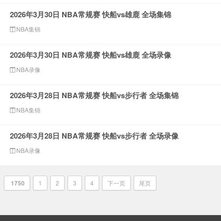
2026年3月30日 NBA常规赛 快船vs雄鹿 全场集锦
NBA集锦
2026年3月30日 NBA常规赛 快船vs雄鹿 全场录像
NBA录像
2026年3月28日 NBA常规赛 快船vs步行者 全场集锦
NBA集锦
2026年3月28日 NBA常规赛 快船vs步行者 全场录像
NBA录像
1750
1
2
3
4
下一页
尾页