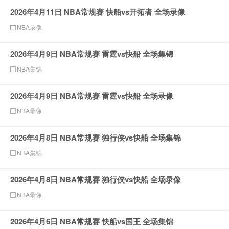
2026年4月11日 NBA常规赛 快船vs开拓者 全场录像
NBA录像
2026年4月9日 NBA常规赛 雷霆vs快船 全场集锦
NBA集锦
2026年4月9日 NBA常规赛 雷霆vs快船 全场录像
NBA录像
2026年4月8日 NBA常规赛 独行侠vs快船 全场集锦
NBA集锦
2026年4月8日 NBA常规赛 独行侠vs快船 全场录像
NBA录像
2026年4月6日 NBA常规赛 快船vs国王 全场集锦