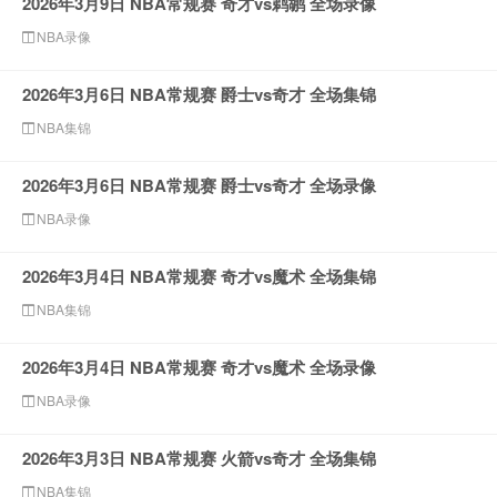
2026年3月9日 NBA常规赛 奇才vs鹈鹕 全场录像
NBA录像
2026年3月6日 NBA常规赛 爵士vs奇才 全场集锦
NBA集锦
2026年3月6日 NBA常规赛 爵士vs奇才 全场录像
NBA录像
2026年3月4日 NBA常规赛 奇才vs魔术 全场集锦
NBA集锦
2026年3月4日 NBA常规赛 奇才vs魔术 全场录像
NBA录像
2026年3月3日 NBA常规赛 火箭vs奇才 全场集锦
NBA集锦