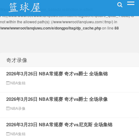
Warning
: file_exists(): open_basedir restriction in effect.
File(/www/wwwroot/www.lanqiuwu.com/cache/tagcache/qicai/0_qicai_1.data) is
not within the allowed path(s): (/www/wwwroot/lanqiuwu.com/:/tmp/) in
/www/wwwroot/lanqiuwu.com/e/dongpo/itag/dp_cache.php
on line
88
NBA录像网
奇才录像
2026年3月26日 NBA常规赛 奇才vs爵士 全场集锦
NBA集锦
2026年3月26日 NBA常规赛 奇才vs爵士 全场录像
NBA录像
2026年3月23日 NBA常规赛 奇才vs尼克斯 全场集锦
NBA集锦