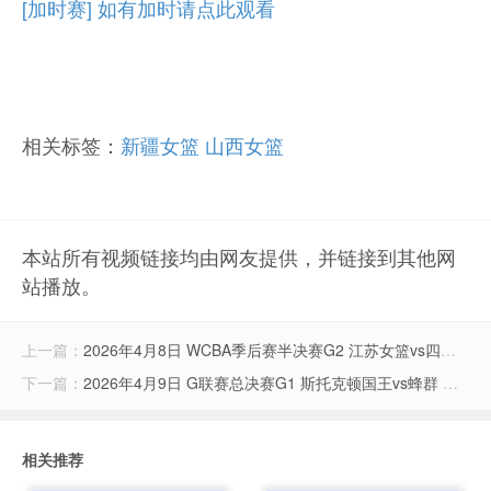
[加时赛] 如有加时请点此观看
相关标签：
新疆女篮
山西女篮
本站所有视频链接均由网友提供，并链接到其他网
站播放。
上一篇：
2026年4月8日 WCBA季后赛半决赛G2 江苏女篮vs四川女篮 全场录像
下一篇：
2026年4月9日 G联赛总决赛G1 斯托克顿国王vs蜂群 全场录像
相关推荐