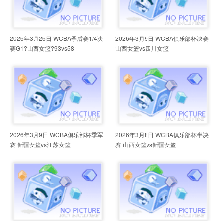
2026年3月26日 WCBA季后赛1/4决
2026年3月9日 WCBA俱乐部杯决赛
赛G1?山西女篮?93vs58
山西女篮vs四川女篮
2026年3月9日 WCBA俱乐部杯季军
2026年3月8日 WCBA俱乐部杯半决
赛 新疆女篮vs江苏女篮
赛 山西女篮vs新疆女篮