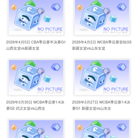
2026年4月5日 CBA季后赛半决赛G1
2026年4月2日 WCBA季后赛首轮G3
山西女篮vs新疆女篮
新疆女篮vs山东女篮
2026年3月30日 WCBA季后赛1/4决
2026年3月27日 WCBA季后赛1/4决
赛G2 武汉女篮vs山西女
赛G1 新疆女篮vs山东女