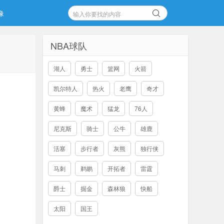
像
NBA球队
湖人
勇士
篮网
火箭
凯尔特人
热火
老鹰
奇才
黄蜂
魔术
猛龙
76人
尼克斯
骑士
公牛
雄鹿
活塞
步行者
灰熊
独行侠
马刺
鹈鹕
开拓者
雷霆
爵士
掘金
森林狼
快船
太阳
国王