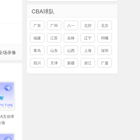
CBA球队
广东
广州
八一
北控
北京
福建
江苏
吉林
辽宁
同曦
青岛
山东
山西
上海
深圳
 全场录像
四川
天津
新疆
浙江
广厦
NBA五佳球
全场