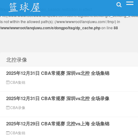
Warning
: file_exists(): open_basedir restriction in effect.
File(/www/wwwroot/www.lanqiuwu.com/cache/tagcache/beikong/0_beikong_2.dat
is not within the allowed path(s): (/www/wwwroot/lanqiuwu.com/:/tmp/) in
/www/wwwroot/lanqiuwu.com/e/dongpo/itag/dp_cache.php
on line
88
NBA录像网
北控录像
2025年12月31日 CBA常规赛 深圳vs北控 全场集锦
CBA集锦
2025年12月31日 CBA常规赛 深圳vs北控 全场录像
CBA录像
2025年12月29日 CBA常规赛 北控vs上海 全场集锦
CBA集锦