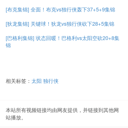
[布克集锦] 全面！布克vs独行侠轰下37+5+9集锦
[狄龙集锦] 关键球！狄龙vs独行侠砍下28+5集锦
[巴格利集锦] 状态回暖！巴格利vs太阳空砍20+8集
锦
相关标签：
太阳
独行侠
本站所有视频链接均由网友提供，并链接到其他网
站播放。