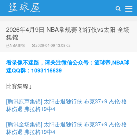
2026年4月9日 NBA常规赛 独行侠vs太阳 全场
NBA录像网
集锦
NBA集锦
2026-04-09 13:08:02
看录像不迷路，请关注微信公众号：篮球帝,NBA球
迷QQ群：1093116639
比赛集锦↓
[腾讯原声集锦] 太阳击退独行侠 布克37+9 杰伦·格
林伤退 弗拉格19中4
[腾讯全场集锦] 太阳击退独行侠 布克37+9 杰伦·格
林伤退 弗拉格19中4