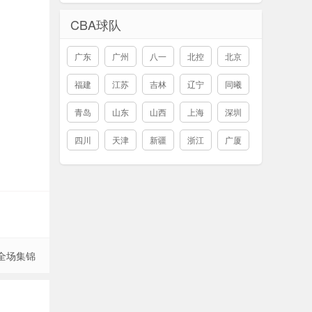
CBA球队
广东
广州
八一
北控
北京
福建
江苏
吉林
辽宁
同曦
青岛
山东
山西
上海
深圳
四川
天津
新疆
浙江
广厦
 全场集锦