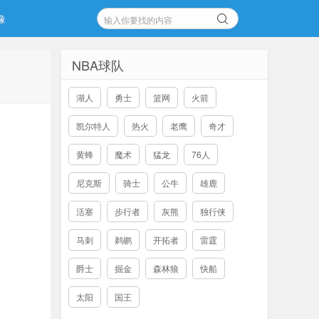
像
NBA球队
湖人
勇士
篮网
火箭
凯尔特人
热火
老鹰
奇才
黄蜂
魔术
猛龙
76人
尼克斯
骑士
公牛
雄鹿
活塞
步行者
灰熊
独行侠
马刺
鹈鹕
开拓者
雷霆
爵士
掘金
森林狼
快船
太阳
国王